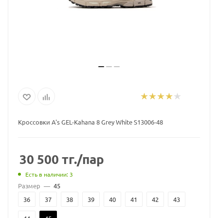
Кроссовки A's GEL-Kahana 8 Grey White S13006-48
30 500
тг.
/пар
Есть в наличии: 3
Размер
—
45
36
37
38
39
40
41
42
43