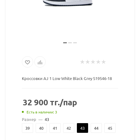
Кроссовки AJ 1 Low White Black Grey S19546-18
32 900
тг.
/пар
Есть в наличии: 3
Размер
—
43
39
40
41
42
43
44
45