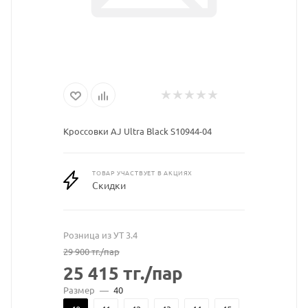
Кроссовки AJ Ultra Black S10944-04
ТОВАР УЧАСТВУЕТ В АКЦИЯХ
Скидки
Розница из УТ 3.4
29 900
тг.
/пар
25 415
тг.
/пар
Размер
—
40