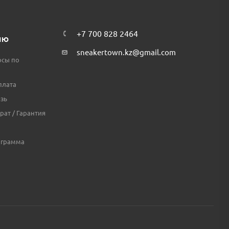
+7 700 828 2464
ЛЮ
sneakertown.kz@gmail.com
осы по
плата
зь
рат / Гарантия
ограмма