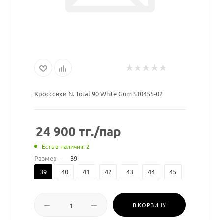
Кроссовки N. Total 90 White Gum S10455-02
24 900
тг.
/пар
Есть в наличии: 2
Размер
—
39
39
40
41
42
43
44
45
В КОРЗИНУ