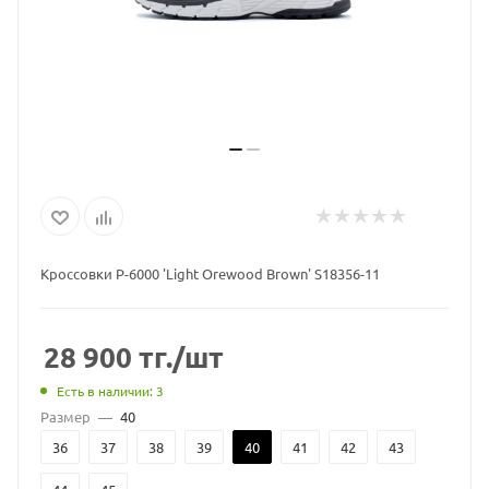
Кроссовки P-6000 'Light Orewood Brown' S18356-11
28 900
тг.
/шт
Есть в наличии: 3
Размер
—
40
36
37
38
39
40
41
42
43