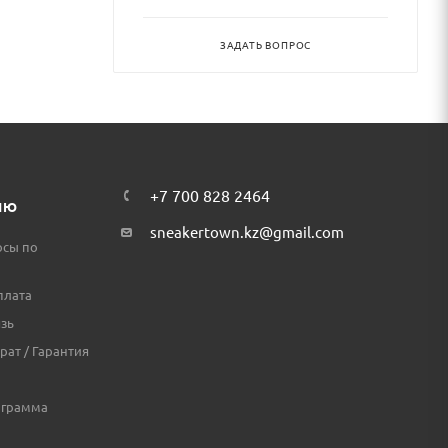
ЗАДАТЬ ВОПРОС
+7 700 828 2464
ЛЮ
sneakertown.kz@gmail.com
осы по
плата
зь
рат / Гарантия
ограмма