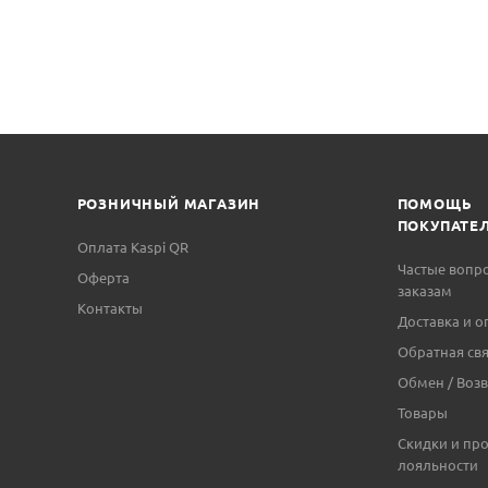
РОЗНИЧНЫЙ МАГАЗИН
ПОМОЩЬ
ПОКУПАТЕ
Оплата Kaspi QR
Частые вопр
Оферта
заказам
Контакты
Доставка и о
Обратная свя
Обмен / Возв
Товары
Скидки и пр
лояльности