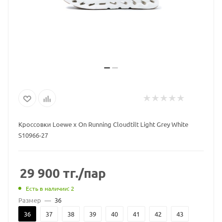
Кроссовки Loewe x On Running Cloudtilt Light Grey White
S10966-27
29 900
тг.
/пар
Есть в наличии: 2
Размер
—
36
36
37
38
39
40
41
42
43