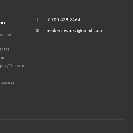
+7 700 828 2464
ЛЮ
sneakertown.kz@gmail.com
осы по
плата
зь
рат / Гарантия
ограмма