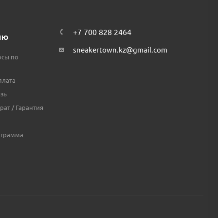
+7 700 828 2464
ЛЮ
sneakertown.kz@gmail.com
осы по
плата
зь
рат / Гарантия
ограмма