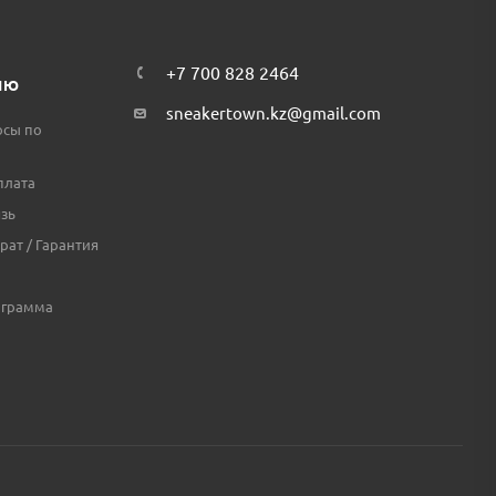
+7 700 828 2464
ЛЮ
sneakertown.kz@gmail.com
осы по
плата
зь
рат / Гарантия
ограмма