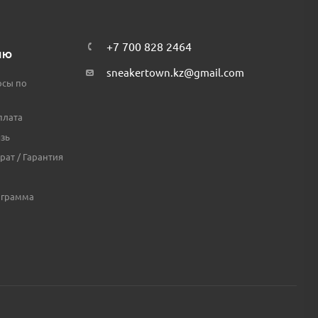
+7 700 828 2464
ЛЮ
sneakertown.kz@gmail.com
осы по
плата
зь
рат / Гарантия
ограмма