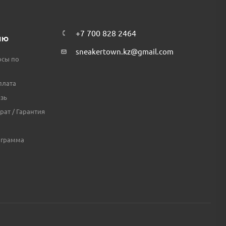
+7 700 828 2464
ЛЮ
sneakertown.kz@gmail.com
осы по
плата
зь
рат / Гарантия
ограмма