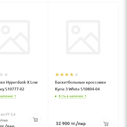
ки Hyperdunk X Low
Баскетбольные кроссовки
rey S10777-02
Kyrie 3 White S10804-04
наличии: 1
Есть в наличии: 1
из УТ 3.4
/пар
32 900
тг.
/пар
тг.
/пар