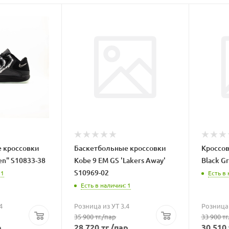
 кроссовки
Баскетбольные кроссовки
Кроссов
en" S10833-38
Kobe 9 EM GS 'Lakers Away'
Black G
S10969-02
 1
Есть в 
Есть в наличии: 1
4
Розница из УТ 3.4
Розница 
35 900
тг.
/пар
33 900
тг.
р
28 720
тг.
/пар
30 510