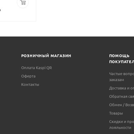
р
РОЗНИЧНЫЙ МАГАЗИН
ПОМОЩЬ
ПОКУПАТЕ
Оплата Kaspi QR
Частые вопр
Оферта
заказам
Контакты
Доставка и о
Обратная свя
Обмен / Возв
Товары
Скидки и пр
лояльности