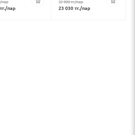
/пар
32 900
тг.
/пар
тг.
/пар
23 030
тг.
/пар