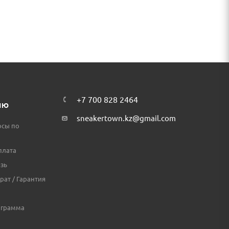
+7 700 828 2464
ЛЮ
sneakertown.kz@gmail.com
осы по
плата
зь
рат / Гарантия
ограмма