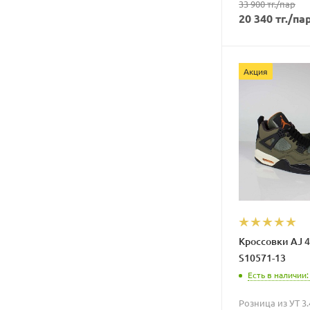
33 900
тг.
/пар
20 340
тг.
/па
Акция
Кроссовки AJ 4
S10571-13
Есть в наличии:
Розница из УТ 3.