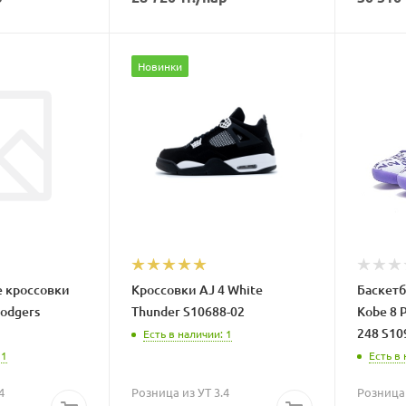
Новинки
 кроссовки
Кроссовки AJ 4 White
Баскет
Dodgers
Thunder S10688-02
Kobe 8 P
248 S10
Есть в наличии: 1
 1
Есть в 
4
Розница из УТ 3.4
Розница 