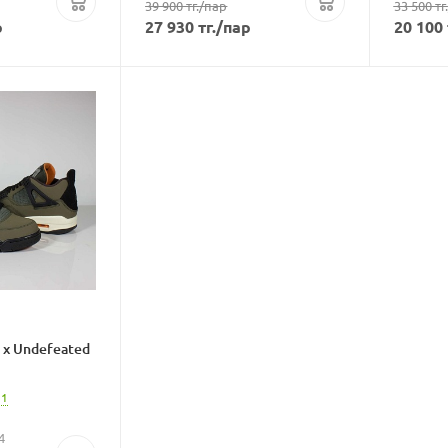
39 900
тг.
/пар
33 500
тг.
р
27 930
тг.
/пар
20 100
 x Undefeated
 1
4