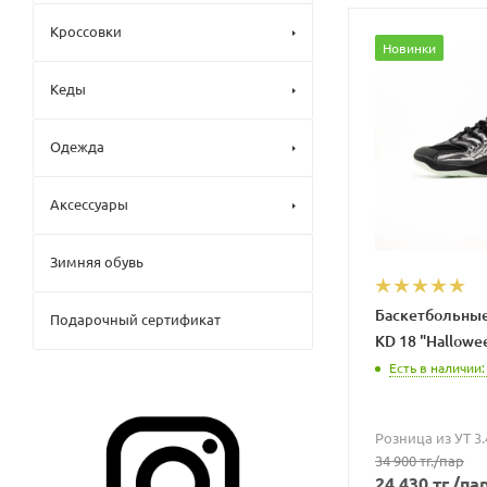
Кроссовки
Новинки
Кеды
Одежда
Аксессуары
Зимняя обувь
Баскетбольные
Подарочный сертификат
KD 18 "Hallowe
Есть в наличии:
Розница из УТ 3.
34 900
тг.
/пар
24 430
тг.
/па