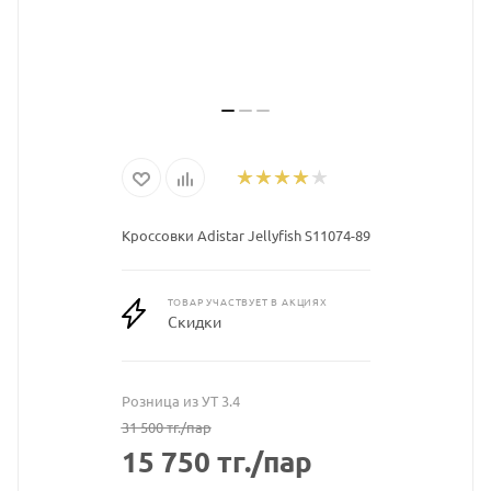
Кроссовки Adistar Jellyfish S11074-89
ТОВАР УЧАСТВУЕТ В АКЦИЯХ
Скидки
Розница из УТ 3.4
31 500
тг.
/пар
15 750
тг.
/пар