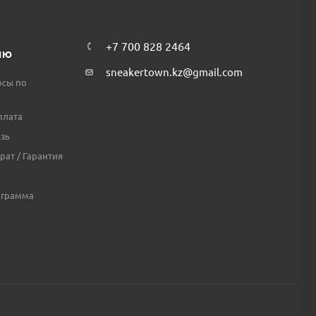
+7 700 828 2464
ЛЮ
sneakertown.kz@gmail.com
осы по
плата
зь
рат / Гарантия
ограмма