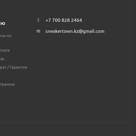
+7 700 828 2464
ЛЮ
sneakertown.kz@gmail.com
осы по
плата
зь
рат / Гарантия
ограмма