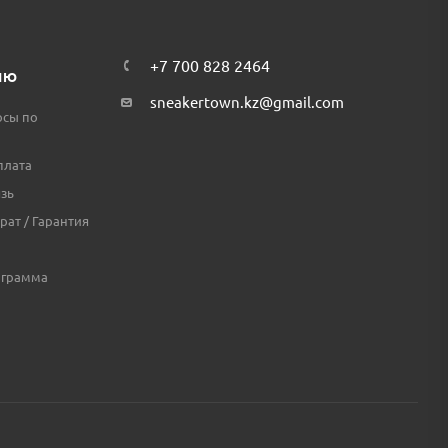
+7 700 828 2464
ЛЮ
sneakertown.kz@gmail.com
осы по
плата
зь
рат / Гарантия
ограмма