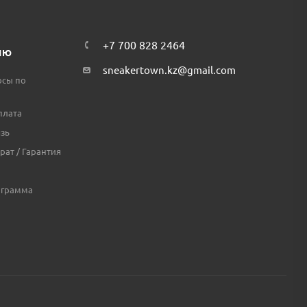
+7 700 828 2464
ЛЮ
sneakertown.kz@gmail.com
осы по
плата
зь
рат / Гарантия
ограмма