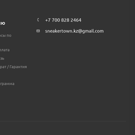
+7 700 828 2464
ЛЮ
sneakertown.kz@gmail.com
осы по
плата
зь
рат / Гарантия
ограмма