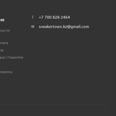
+7 700 828 2464
ЛЮ
sneakertown.kz@gmail.com
осы по
плата
зь
рат / Гарантия
ограмма