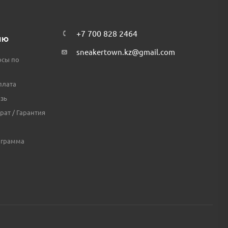
+7 700 828 2464
ЛЮ
sneakertown.kz@gmail.com
осы по
плата
зь
рат / Гарантия
ограмма