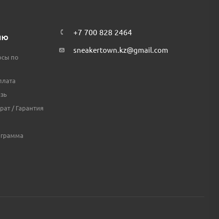
+7 700 828 2464
ЛЮ
sneakertown.kz@gmail.com
осы по
плата
зь
рат / Гарантия
ограмма