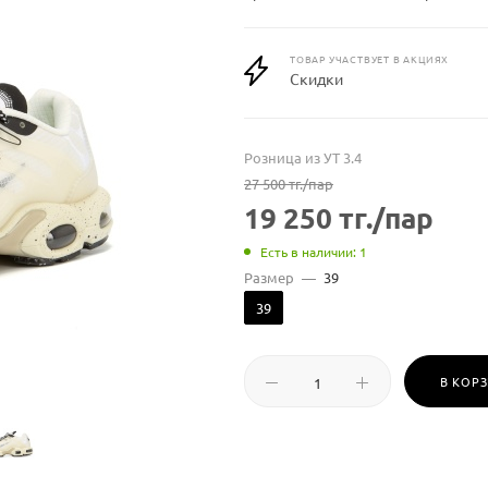
ТОВАР УЧАСТВУЕТ В АКЦИЯХ
Скидки
Розница из УТ 3.4
27 500
тг.
/пар
19 250
тг.
/пар
Есть в наличии: 1
Размер
—
39
39
В КОР