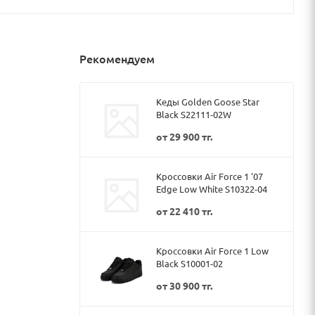
Рекомендуем
Кеды Golden Goose Star
Black S22111-02W
от
29 900 тг.
Кроссовки Air Force 1 '07
Edge Low White S10322-04
от
22 410 тг.
Кроссовки Air Force 1 Low
Black S10001-02
от
30 900 тг.