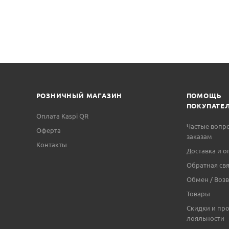
РОЗНИЧНЫЙ МАГАЗИН
ПОМОЩЬ
ПОКУПАТЕ
Оплата Kaspi QR
Частые вопр
Оферта
заказам
Контакты
Доставка и о
Обратная свя
Обмен / Возв
Товары
Скидки и пр
лояльности