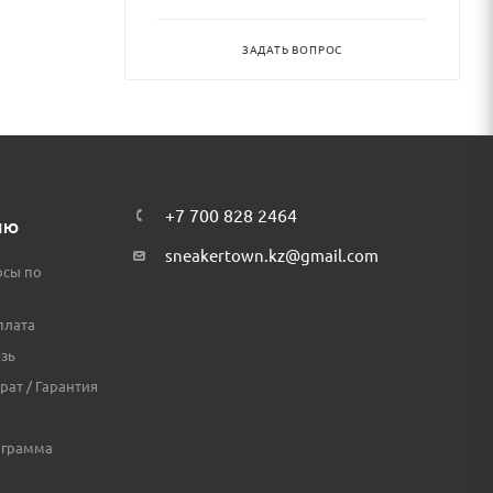
ЗАДАТЬ ВОПРОС
+7 700 828 2464
ЛЮ
sneakertown.kz@gmail.com
осы по
плата
зь
рат / Гарантия
ограмма