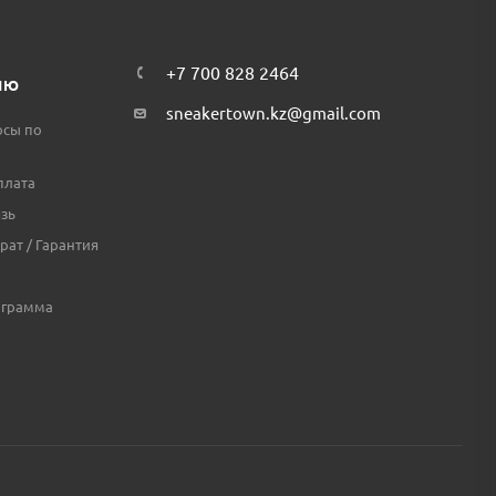
+7 700 828 2464
ЛЮ
sneakertown.kz@gmail.com
осы по
плата
зь
рат / Гарантия
ограмма