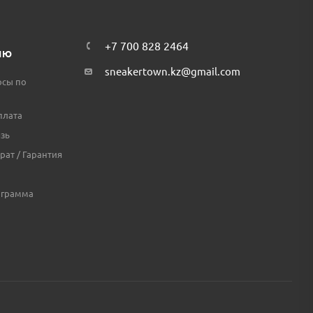
+7 700 828 2464
ЛЮ
sneakertown.kz@gmail.com
осы по
плата
зь
рат / Гарантия
ограмма