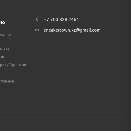
+7 700 828 2464
ЛЮ
sneakertown.kz@gmail.com
осы по
плата
зь
рат / Гарантия
ограмма