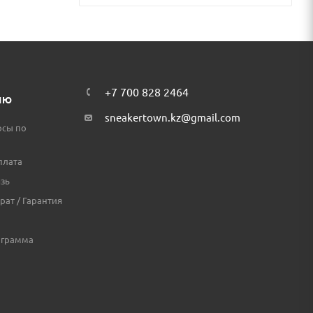
+7 700 828 2464
ЛЮ
sneakertown.kz@gmail.com
осы по
плата
зь
рат / Гарантия
ограмма