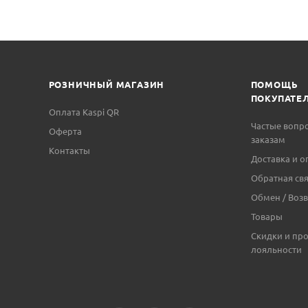
РОЗНИЧНЫЙ МАГАЗИН
ПОМОЩЬ
ПОКУПАТЕ
Оплата Kaspi QR
Частые вопр
Оферта
заказам
Контакты
Доставка и о
Обратная свя
Обмен / Возв
Товары
Скидки и пр
лояльности