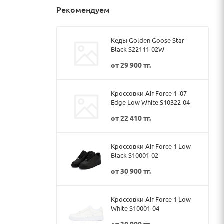
Рекомендуем
Кеды Golden Goose Star
Black S22111-02W
от
29 900 тг.
Кроссовки Air Force 1 '07
Edge Low White S10322-04
от
22 410 тг.
Кроссовки Air Force 1 Low
Black S10001-02
от
30 900 тг.
Кроссовки Air Force 1 Low
White S10001-04
от
30 900 тг.