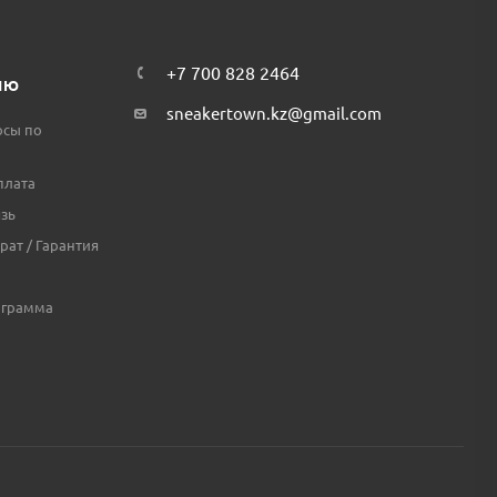
+7 700 828 2464
ЛЮ
sneakertown.kz@gmail.com
осы по
плата
зь
рат / Гарантия
ограмма