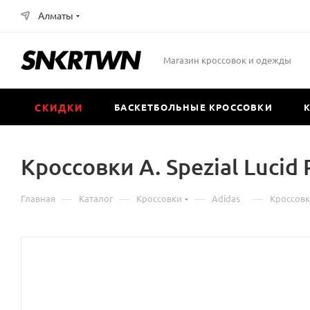
Алматы
Магазин кроссовок и одежды
СКИДКИ
БАСКЕТБОЛЬНЫЕ КРОССОВКИ
Кроссовки А. Spezial Lucid 
—
—
—
—
Главная
Каталог
Кроссовки
Аdidas
Кроссовки