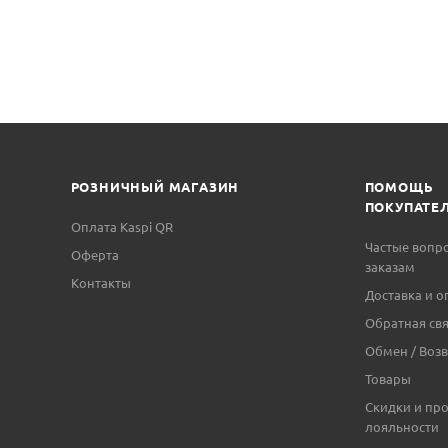
РОЗНИЧНЫЙ МАГАЗИН
ПОМОЩЬ
ПОКУПАТЕ
Оплата Kaspi QR
Частые вопр
Оферта
заказам
Контакты
Доставка и о
Обратная свя
Обмен / Возв
Товары
Скидки и пр
лояльности