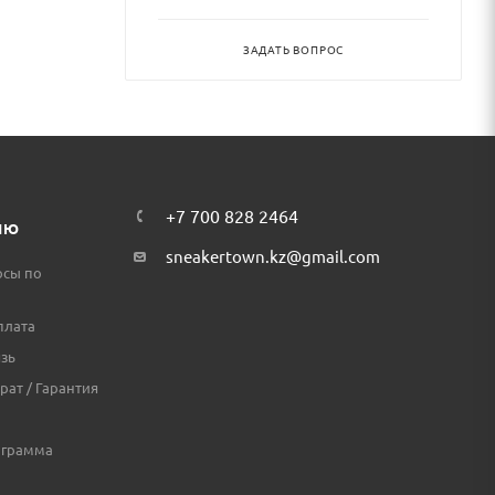
ЗАДАТЬ ВОПРОС
+7 700 828 2464
ЛЮ
sneakertown.kz@gmail.com
осы по
плата
зь
рат / Гарантия
ограмма