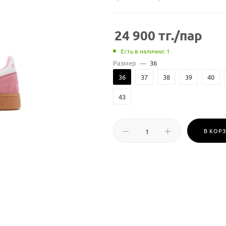
24 900
тг.
/пар
Есть в наличии: 1
Размер
—
36
36
37
38
39
40
43
В КОР