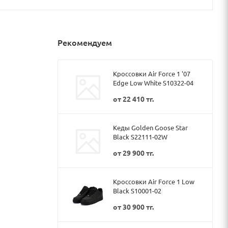
Рекомендуем
Кроссовки Air Force 1 '07
Edge Low White S10322-04
от
22 410 тг.
Кеды Golden Goose Star
Black S22111-02W
от
29 900 тг.
Кроссовки Air Force 1 Low
Black S10001-02
от
30 900 тг.