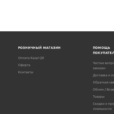
РОЗНИЧНЫЙ МАГАЗИН
ПОМОЩЬ
ПОКУПАТЕ
Оплата Kaspi QR
Частые вопр
Оферта
заказам
Контакты
Доставка и о
Обратная свя
Обмен / Возв
Товары
Скидки и пр
лояльности