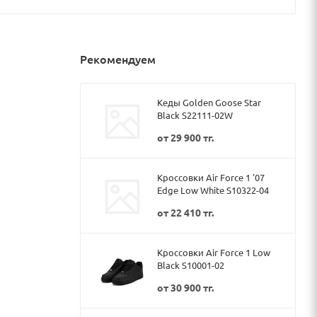
Рекомендуем
Кеды Golden Goose Star
Black S22111-02W
от
29 900 тг.
Кроссовки Air Force 1 '07
Edge Low White S10322-04
от
22 410 тг.
Кроссовки Air Force 1 Low
Black S10001-02
от
30 900 тг.