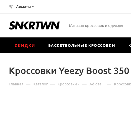
Алматы
Магазин кроссовок и одежды
СКИДКИ
БАСКЕТБОЛЬНЫЕ КРОССОВКИ
Кроссовки Yeezy Boost 350 
—
—
—
—
Главная
Каталог
Кроссовки
Аdidas
Кроссовки