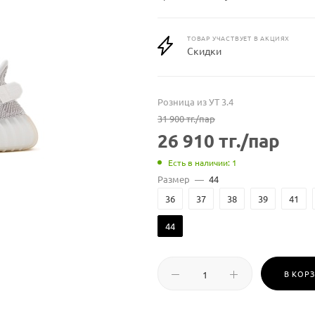
ТОВАР УЧАСТВУЕТ В АКЦИЯХ
Скидки
Розница из УТ 3.4
31 900
тг.
/пар
26 910
тг.
/пар
Есть в наличии: 1
Размер
—
44
36
37
38
39
41
44
В КОР