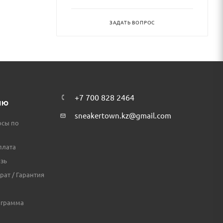
ЗАДАТЬ ВОПРОС
+7 700 828 2464
ЛЮ
sneakertown.kz@gmail.com
осы по
плата
зь
рат / Гарантия
ограмма