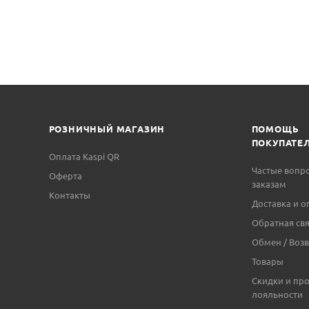
РОЗНИЧНЫЙ МАГАЗИН
ПОМОЩЬ
ПОКУПАТЕ
Оплата Kaspi QR
Частые вопр
Оферта
заказам
Контакты
Доставка и о
Обратная свя
Обмен / Возв
Товары
Скидки и пр
лояльности