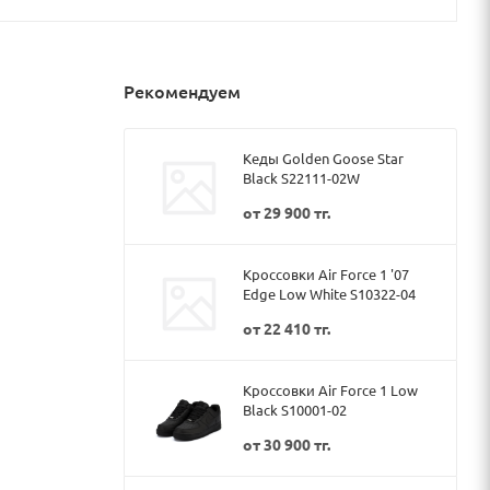
Рекомендуем
Кеды Golden Goose Star
Black S22111-02W
от
29 900 тг.
Кроссовки Air Force 1 '07
Edge Low White S10322-04
от
22 410 тг.
Кроссовки Air Force 1 Low
Black S10001-02
от
30 900 тг.