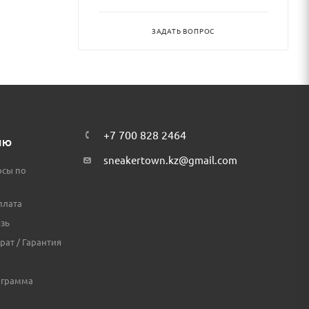
ЗАДАТЬ ВОПРОС
+7 700 828 2464
ЛЮ
sneakertown.kz@gmail.com
осы по
плата
зь
рат / Гарантия
ограмма