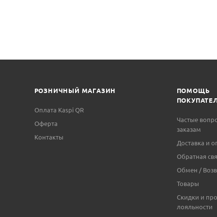
РОЗНИЧНЫЙ МАГАЗИН
ПОМОЩЬ
ПОКУПАТЕ
Оплата Kaspi QR
Частые вопр
Оферта
заказам
Контакты
Доставка и о
Обратная свя
Обмен / Возв
Товары
Скидки и пр
лояльности