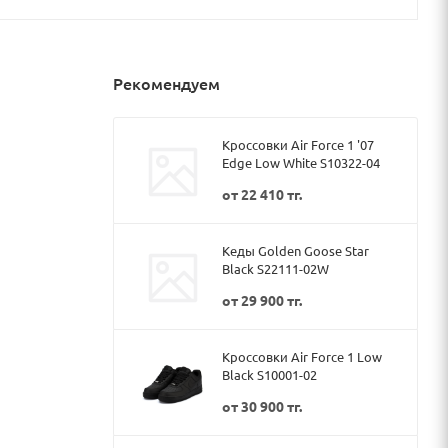
Рекомендуем
Кроссовки Air Force 1 '07
Edge Low White S10322-04
от
22 410 тг.
Кеды Golden Goose Star
Black S22111-02W
от
29 900 тг.
Кроссовки Air Force 1 Low
Black S10001-02
от
30 900 тг.