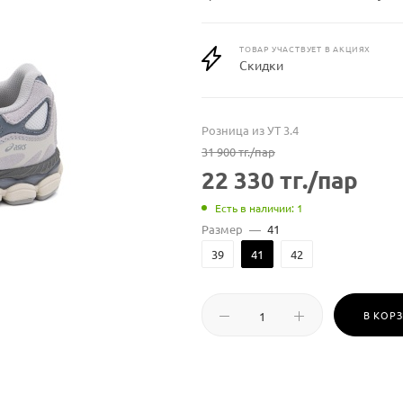
ТОВАР УЧАСТВУЕТ В АКЦИЯХ
Скидки
Розница из УТ 3.4
31 900
тг.
/пар
22 330
тг.
/пар
Есть в наличии: 1
Размер
—
41
39
41
42
В КОР