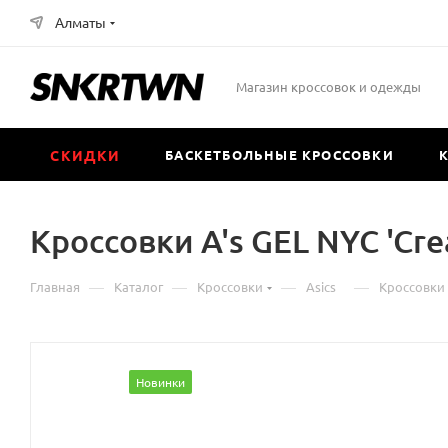
Алматы
Магазин кроссовок и одежды
СКИДКИ
БАСКЕТБОЛЬНЫЕ КРОССОВКИ
Кроссовки A's GEL NYC 'Cre
—
—
—
—
Главная
Каталог
Кроссовки
Asics
Кроссовки 
Новинки