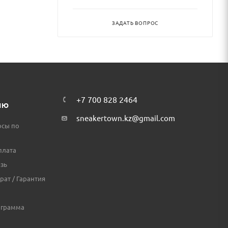
ЗАДАТЬ ВОПРОС
+7 700 828 2464
ЛЮ
sneakertown.kz@gmail.com
осы по
плата
зь
рат / Гарантия
ограмма