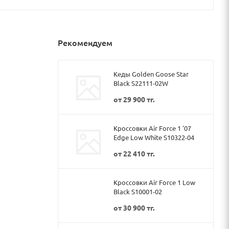
Рекомендуем
Кеды Golden Goose Star
Black S22111-02W
от
29 900 тг.
Кроссовки Air Force 1 '07
Edge Low White S10322-04
от
22 410 тг.
Кроссовки Air Force 1 Low
Black S10001-02
от
30 900 тг.