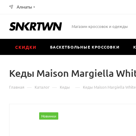
Алматы
Магазин кроссовок и одежды
СКИДКИ
БАСКЕТБОЛЬНЫЕ КРОССОВКИ
Кеды Maison Margiella Whi
—
—
—
Главная
Каталог
Кеды
Кеды Maison Margiella White
Новинки