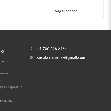
ЗАДАТЬ ВОПРОС
+7 700 828 2464
ЛЮ
sneakertown.kz@gmail.com
осы по
плата
зь
рат / Гарантия
ограмма