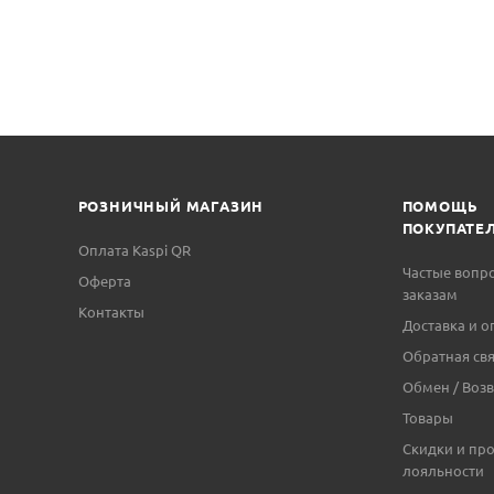
РОЗНИЧНЫЙ МАГАЗИН
ПОМОЩЬ
ПОКУПАТЕ
Оплата Kaspi QR
Частые вопр
Оферта
заказам
Контакты
Доставка и о
Обратная свя
Обмен / Возв
Товары
Скидки и пр
лояльности