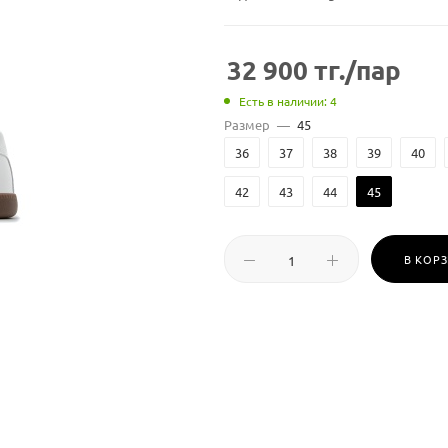
32 900
тг.
/пар
Есть в наличии: 4
Размер
—
45
36
37
38
39
40
42
43
44
45
В КОР