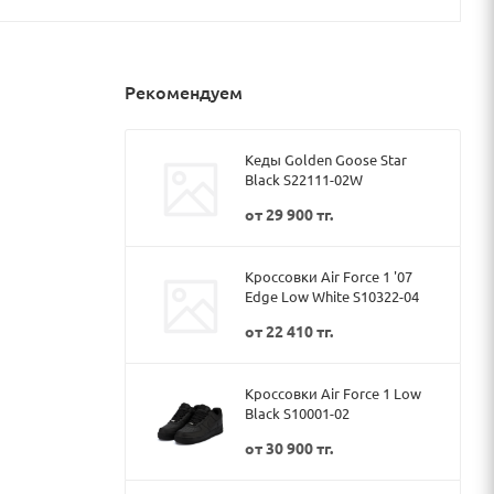
Рекомендуем
Кеды Golden Goose Star
Black S22111-02W
от
29 900 тг.
Кроссовки Air Force 1 '07
Edge Low White S10322-04
от
22 410 тг.
Кроссовки Air Force 1 Low
Black S10001-02
от
30 900 тг.