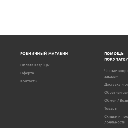
РОЗНИЧНЫЙ МАГАЗИН
ПОМОЩЬ
ПОКУПАТЕ
Оплата Kaspi QR
Частые вопр
Оферта
заказам
Контакты
Доставка и о
Обратная свя
Обмен / Возв
Товары
Скидки и пр
лояльности