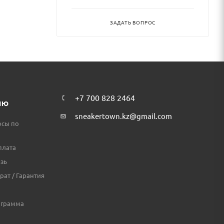
ЗАДАТЬ ВОПРОС
+7 700 828 2464
ЛЮ
sneakertown.kz@gmail.com
осы по
плата
зь
рат / Гарантия
ограмма