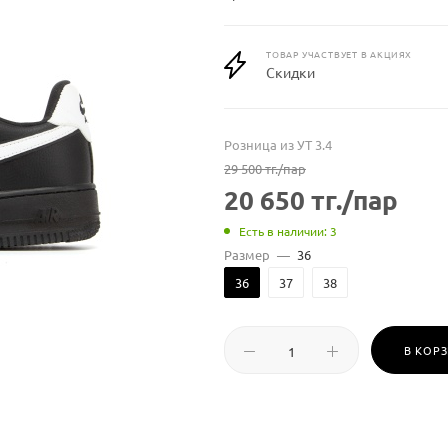
ТОВАР УЧАСТВУЕТ В АКЦИЯХ
Скидки
Розница из УТ 3.4
29 500
тг.
/пар
20 650
тг.
/пар
Есть в наличии: 3
Размер
—
36
36
37
38
В КОР