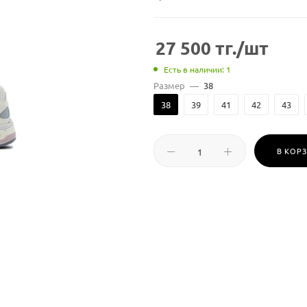
27 500
тг.
/шт
Есть в наличии: 1
Размер
—
38
38
39
41
42
43
В КОР