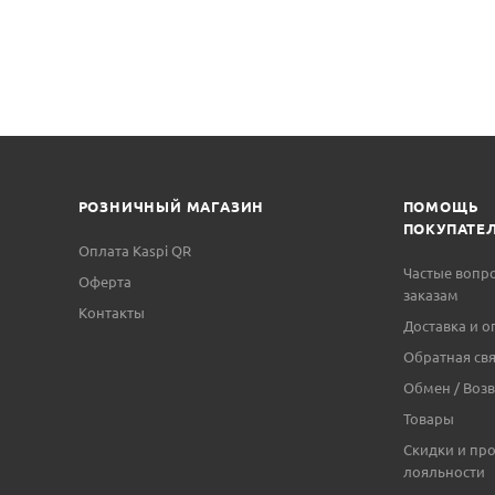
РОЗНИЧНЫЙ МАГАЗИН
ПОМОЩЬ
ПОКУПАТЕ
Оплата Kaspi QR
Частые вопр
Оферта
заказам
Контакты
Доставка и о
Обратная свя
Обмен / Возв
Товары
Скидки и пр
лояльности