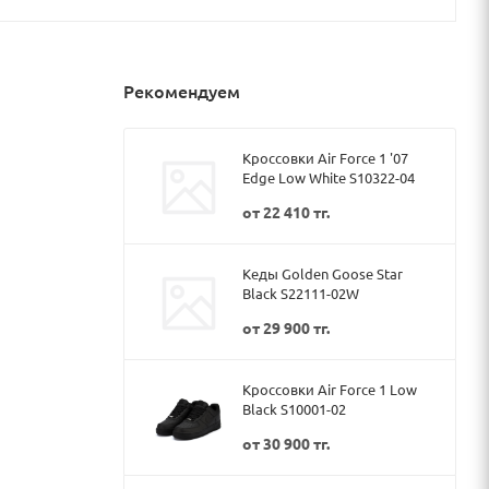
Рекомендуем
Кроссовки Air Force 1 '07
Edge Low White S10322-04
от
22 410 тг.
Кеды Golden Goose Star
Black S22111-02W
от
29 900 тг.
Кроссовки Air Force 1 Low
Black S10001-02
от
30 900 тг.