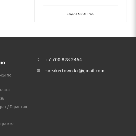
ЗАДАТЬ ВОПРОС
+7 700 828 2464
ЛЮ
sneakertown.kz@gmail.com
осы по
плата
зь
рат / Гарантия
ограмма