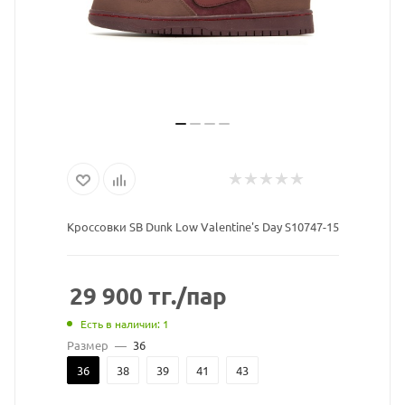
Кроссовки SB Dunk Low Valentine's Day S10747-15
29 900
тг.
/пар
Есть в наличии: 1
Размер
—
36
36
38
39
41
43