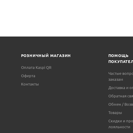
РОЗНИЧНЫЙ МАГАЗИН
ПОМОЩЬ
ПОКУПАТЕ
Оплата Kaspi QR
Частые вопр
Оферта
заказам
Контакты
Доставка и о
Обратная свя
Обмен / Возв
Товары
Скидки и пр
лояльности