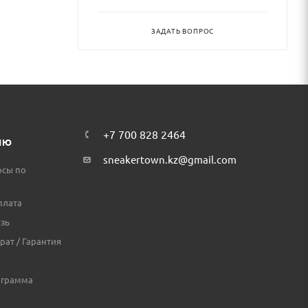
ЗАДАТЬ ВОПРОС
+7 700 828 2464
ЛЮ
sneakertown.kz@gmail.com
осы по
плата
зь
рат / Гарантия
ограмма