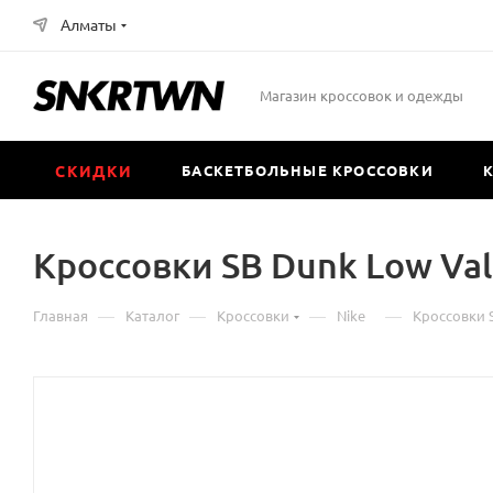
Алматы
Магазин кроссовок и одежды
СКИДКИ
БАСКЕТБОЛЬНЫЕ КРОССОВКИ
Кроссовки SB Dunk Low Val
—
—
—
—
Главная
Каталог
Кроссовки
Nike
Кроссовки S