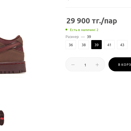
29 900
тг.
/пар
Есть в наличии: 2
Размер
—
39
36
38
39
41
43
В КОР