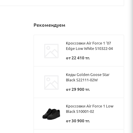
Рекомендуем
Кроссовки Air Force 1 '07
Edge Low White S10322-04
от
22 410 тг.
Кеды Golden Goose Star
Black S22111-02W
от
29 900 тг.
Кроссовки Air Force 1 Low
Black S10001-02
от
30 900 тг.